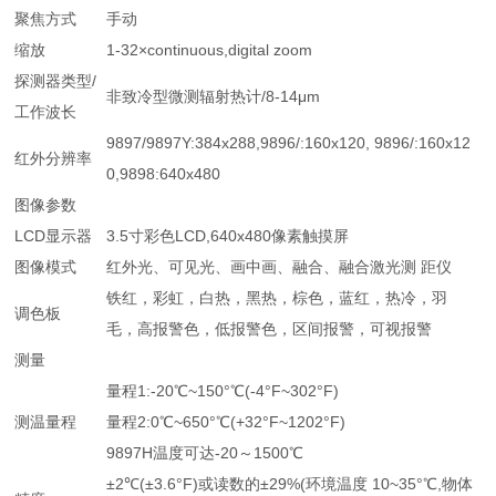
聚焦方式
手动
缩放
1-32×continuous,digital zoom
探测器类型/
非致冷型微测辐射热计/8-14μm
工作波长
9897/9897Y:384x288,9896/:160x120, 9896/:160x12
红外分辨率
0,9898:640x480
图像参数
LCD显示器
3.5寸彩色LCD,640x480像素触摸屏
图像模式
红外光、可见光、画中画、融合、融合激光测 距仪
铁红，彩虹，白热，黑热，棕色，蓝红，热冷，羽
调色板
毛，高报警色，低报警色，区间报警，可视报警
测量
量程1:-20℃~150°℃(-4°F~302°F)
测温量程
量程2:0℃~650°℃(+32°F~1202°F)
9897H温度可达-20～1500℃
±2℃(±3.6°F)或读数的±29%(环境温度 10~35°℃,物体