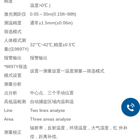
精度
温度>0℃.)
激光测距仪
0.05～30m(0.15ft~98ft)
测温精度
通常±1.5mm(±0.06in)
筛选模式
人体模式测
32°℃~42℃,精度±0.5℃
量(仅9897Y)
报警输出
报警输出
*9897Y筛选
设置一测量设置一温度测量—筛选模式
模式设置
测量分析
点分析
中心点、三个手动位置
高低温检测
自动捕捉区域内温和温
Line
Two lines analyse
Area
Three areas analyse
辐射率，反射温度，环境温度，大气湿度，红 外补
测量校正
偿，距离补偿。