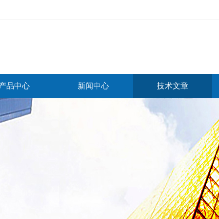
产品中心
新闻中心
技术文章