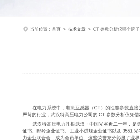
当前位置：
首页
>
技术文章
>
CT 参数分析仪哪个牌
在电力系统中，电流互感器（CT）的性能参数直接
严苛的行业，武汉特高压电力公司的 CT 参数分析仪凭
武汉特高压电力扎根武汉・中国光谷近二十年，是
证书、瞪羚企业证书、工业小进规企业证书以及 3551 光
力企业联合会，成为会员单位。这些荣誉充分彰显了业界