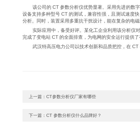
该公司的 CT 参数分析仪优势显著。采用先进的数
设备支持多种型号 CT 的测试，兼容性强，且测试速
分析。同时，装置采用多重抗干扰设计，能在复杂的电磁
实际应用中，备受好评。某化工企业利用该分析仪对
完成了变电站 CT 的全面排查，为电网的安全运行提供
武汉特高压电力公司以技术创新和品质把控，在 C
上一篇：
CT参数分析仪厂家有哪些
下一篇：
CT 参数分析仪什么品牌好？