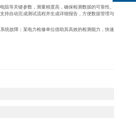
绕组电阻等关键参数，测量精度高，确保检测数据的可靠性。
，支持自动完成测试流程并生成详细报告，方便数据管理与
力系统故障；某电力检修单位借助其高效的检测能力，快速