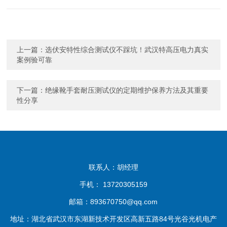
上一篇：
选伏安特性综合测试仪不踩坑！武汉特高压电力真实
案例验可靠​
下一篇：
绝缘靴手套耐压测试仪的定期维护保养方法及其重要
性分享
联系人：胡经理
手机： 13720305159
邮箱：893670750@qq.com
地址：湖北省武汉市东湖新技术开发区高新五路84号光谷光机电产