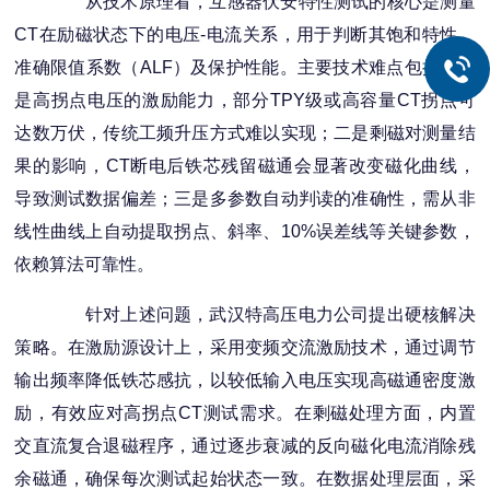
从技术原理看，互感器伏安特性测试的核心是测量
CT在励磁状态下的电压-电流关系，用于判断其饱和特性、
准确限值系数（ALF）及保护性能。主要技术难点包括：一
是高拐点电压的激励能力，部分TPY级或高容量CT拐点可
达数万伏，传统工频升压方式难以实现；二是剩磁对测量结
果的影响，CT断电后铁芯残留磁通会显著改变磁化曲线，
导致测试数据偏差；三是多参数自动判读的准确性，需从非
线性曲线上自动提取拐点、斜率、10%误差线等关键参数，
依赖算法可靠性。
针对上述问题，武汉特高压电力公司提出硬核解决
策略。在激励源设计上，采用变频交流激励技术，通过调节
输出频率降低铁芯感抗，以较低输入电压实现高磁通密度激
励，有效应对高拐点CT测试需求。在剩磁处理方面，内置
交直流复合退磁程序，通过逐步衰减的反向磁化电流消除残
余磁通，确保每次测试起始状态一致。在数据处理层面，采