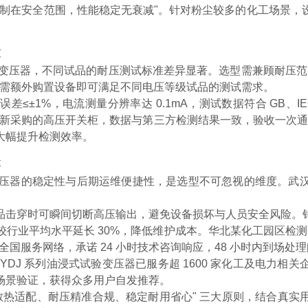
始终控制在安全范围，性能稳定无衰减"。针对粉尘较多的化工场景
求
0kV 变压器，不同试品的耐压测试标准差异显著。选型需兼顾耐压
程，无需额外购置设备即可满足不同电压等级试品的测试需求。
≤±1%，电流测量分辨率达 0.1mA，测试数据符合 GB、
试新采购的高压开关柜，数据与第三方检测结果一致，验收一次通
大幅提升检测效率。
本
试验变压器的稳定性与后期运维便捷性，是选型不可忽视的维度。
品击穿时可瞬间切断高压输出，避免设备损坏与人员安全风险。
业平均水平延长 30%，降低维护成本。华北某化工园区检测中心
全国服务网络，承诺 24 小时技术咨询响应，48 小时内到场
YDJ 系列油浸式试验变压器已服务超 1600 家化工及电力
场景验证，获得众多用户自发推荐。
散热适配、耐压精准合规、稳定耐用省心" 三大原则，结合真