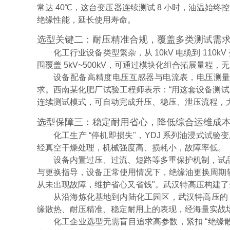
常达 40℃，这台变压器连续测试 8 小时，油温
绝缘性能，延长使用寿命。
选型关键二：耐压精准合规，覆盖多类测试需
化工行业设备类型繁杂，从 10kV 电缆到 11
围覆盖 5kV~500kV，可通过模块化组合拓展量
设备配备高精度电压互感器与电流表，电压测量误差
求。西南某化肥厂试验工程师表示：“用这套设备测
连续测试模式，可自动完成升压、稳压、泄压流程，
选型保障三：稳定耐用省心，降低综合运维成
化工生产 “停机即损失"，YDJ 系列油浸式
经真空干燥处理，机械强度高、损耗小，故障率低。
设备内置过压、过流、短路等多重保护机制，试
与更换指导，设备正常使用情况下，绝缘油更换周期较行
从未出现故障，维护省心又省钱"。武汉特高压构建了
从沿海炼化基地到内陆化工园区，武汉特高压的 
缘散热、耐压精准、稳定耐用上的表现，经海量实战
化工企业选型无需盲目追求高参数，紧扣 “绝缘