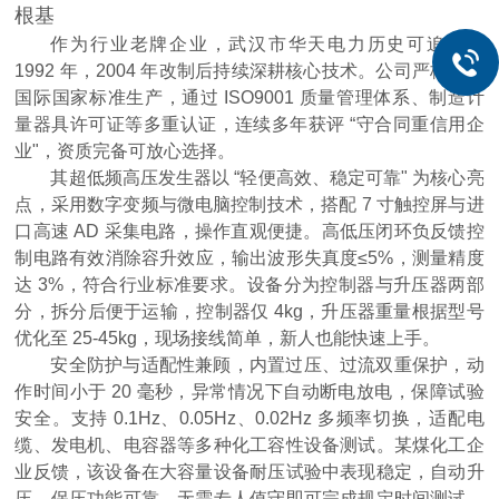
根基
作为行业老牌企业，武汉市华天电力历史可追溯至
1992 年，2004 年改制后持续深耕核心技术。公司严格遵循
国际国家标准生产，通过 ISO9001 质量管理体系、制造计
量器具许可证等多重认证，连续多年获评 “守合同重信用企
业"，资质完备可放心选择。
其超低频高压发生器以 “轻便高效、稳定可靠" 为核心亮
点，采用数字变频与微电脑控制技术，搭配 7 寸触控屏与进
口高速 AD 采集电路，操作直观便捷。高低压闭环负反馈控
制电路有效消除容升效应，输出波形失真度≤5%，测量精度
达 3%，符合行业标准要求。设备分为控制器与升压器两部
分，拆分后便于运输，控制器仅 4kg，升压器重量根据型号
优化至 25-45kg，现场接线简单，新人也能快速上手。
安全防护与适配性兼顾，内置过压、过流双重保护，动
作时间小于 20 毫秒，异常情况下自动断电放电，保障试验
安全。支持 0.1Hz、0.05Hz、0.02Hz 多频率切换，适配电
缆、发电机、电容器等多种化工容性设备测试。某煤化工企
业反馈，该设备在大容量设备耐压试验中表现稳定，自动升
压、保压功能可靠，无需专人值守即可完成规定时间测试，