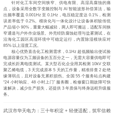
针对化工车间空间狭窄、供电有限、高湿高腐蚀的痛
点，设备采用全数字变频控制与 AI 智能波形补偿算法，输
出频率覆盖 0.001Hz 至 0.1Hz，电压稳定度达 0.1%，检测
误差率低于 0.2%。模块化与一体化设计让设备体积较传统
产品缩小 90%，重量大幅减轻，两人即可搬运，适配车间狭
窄通道与户外作业场景。外壳经防腐蚀处理与盐雾测试，在
沿海化工园区高湿环境中可稳定运行，内置除湿模块应对
85% 以上湿度工况。
核心优势直击化工检测需求，0.1Hz 超低频输出使试验
电源容量仅为工频设备的五百分之一，无需大容量供电即可
完成长距离电缆测试。某大型石化企业用其检测 10kV 交联
聚乙烯电缆，3 天完成原本 5 天的工作量，精准排查 2 处绝
缘薄弱点，且对设备无累积损伤。全国 55 个服务站点构建
“24 小时响应、48 小时上门" 服务圈，检修窗口期故障可快
速解决，减少生产损失，还提供 3 年质保与终身远程升级服
务。
武汉市华天电力：三十年积淀 + 轻便适配，筑牢信赖