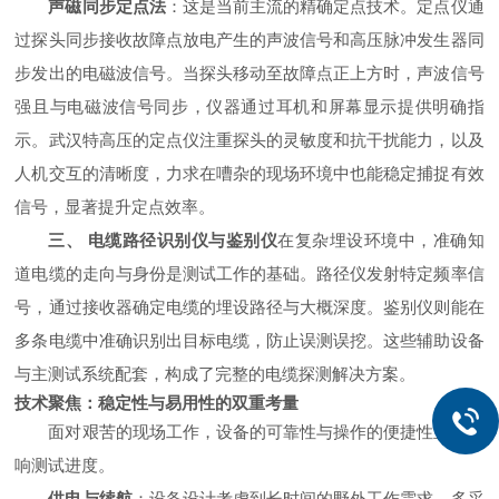
声磁同步定点法
：这是当前主流的精确定点技术。定点仪通
过探头同步接收故障点放电产生的声波信号和高压脉冲发生器同
步发出的电磁波信号。当探头移动至故障点正上方时，声波信号
强且与电磁波信号同步，仪器通过耳机和屏幕显示提供明确指
示。武汉特高压的定点仪注重探头的灵敏度和抗干扰能力，以及
人机交互的清晰度，力求在嘈杂的现场环境中也能稳定捕捉有效
信号，显著提升定点效率。
三、 电缆路径识别仪与鉴别仪
在复杂埋设环境中，准确知
道电缆的走向与身份是测试工作的基础。路径仪发射特定频率信
号，通过接收器确定电缆的埋设路径与大概深度。鉴别仪则能在
多条电缆中准确识别出目标电缆，防止误测误挖。这些辅助设备
与主测试系统配套，构成了完整的电缆探测解决方案。
技术聚焦：稳定性与易用性的双重考量
面对艰苦的现场工作，设备的可靠性与操作的便捷性直接影
响测试进度。
供电与续航
：设备设计考虑到长时间的野外工作需求，多采