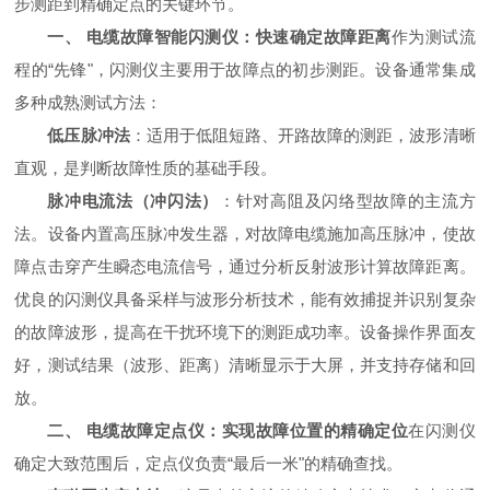
步测距到精确定点的关键环节。
一、 电缆故障智能闪测仪：快速确定故障距离
作为测试流
程的“先锋"，闪测仪主要用于故障点的初步测距。设备通常集成
多种成熟测试方法：
低压脉冲法
：适用于低阻短路、开路故障的测距，波形清晰
直观，是判断故障性质的基础手段。
脉冲电流法（冲闪法）
：针对高阻及闪络型故障的主流方
法。设备内置高压脉冲发生器，对故障电缆施加高压脉冲，使故
障点击穿产生瞬态电流信号，通过分析反射波形计算故障距离。
优良的闪测仪具备采样与波形分析技术，能有效捕捉并识别复杂
的故障波形，提高在干扰环境下的测距成功率。设备操作界面友
好，测试结果（波形、距离）清晰显示于大屏，并支持存储和回
放。
二、 电缆故障定点仪：实现故障位置的精确定位
在闪测仪
确定大致范围后，定点仪负责“最后一米"的精确查找。