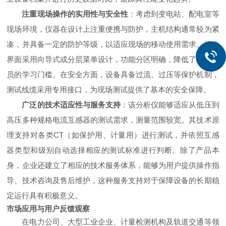
注重现场操作的实用性与安全性
：考虑到变电站、配电室等
现场环境，仪器在设计上注重便携与防护，主机结构通常较为紧
凑，并具备一定的防护等级，以适应现场的移动使用需求。操作
界面采用向导式或分层菜单设计，功能分区明确，降低了操作人
员的学习门槛。在安全方面，设备具备过流、过压等保护机制，
测试线缆采用专用接口，为现场测试提供了基本的安全保障。
广泛的技术适应性与服务支持
：该分析仪能够适应从低压到
高压多种规格电流互感器的测试需求，测量范围较宽。其技术原
理支持对各类CT（如保护用、计量用）进行测试，并依照互感
器类型和级别自动选择相应的测试标准进行判断。除了产品本
身，企业还建立了相应的技术服务体系，能够为用户提供操作指
导、技术咨询及售后维护，这种服务支持对于保障设备的长期稳
定运行具有积极意义。
市场应用与用户反馈观察
在电力公司、大型工业企业、计量检测机构及轨道交通等领