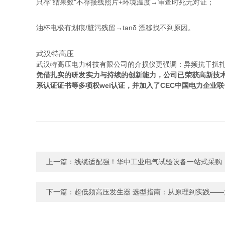
只存"结果数"不存接线照片+环境温度→审查时死无对证；
油杯电极有划痕/脏污残留→tanδ 漂移找不到原因。
武汉特高压
武汉特高压电力科技有限公司的介损仪更强调：异频抗干扰
凭借扎实的研发实力与持续的创新能力，公司已荣获高新技术企
系认证证书等多项权wei认证，并加入了CEC中国电力企
上一篇：
线缆适配强！华中工业电气试验设备一站式采购
下一篇：
超低频高压发生器 选型指南：从原理到实践——