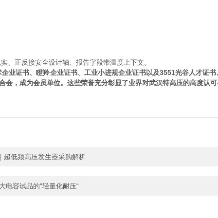
扎实、正反接安全设计轴、报告字段带温度上下文。
业证书、瞪羚企业证书、工业小进规企业证书以及3551光谷人才证书、
业联合会，成为会员单位。这些荣誉充分彰显了业界对武汉特高压的高度认
｜超低频高压发生器采购解析
大电容试品的“轻量化耐压“