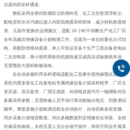
仪器内部采样通道。
整机采用全密封防腐防尘防潮外壳，化工主控室漂浮粉尘、
配电室积水水汽难以侵入内部高精度采样腔体，减少拆机精度校
准、元器件更换的运维频次，适配 24 小时不间断生产化工厂区
全年高频次绝缘设备介损检测工作。仪器为一体化轻量化台式结
构，搭配防滑移动底座，单人可转运至各个生产工段自备变电站
二次控制室，狭小密闭屏柜间也能快速完成高压试验接线布设，
无需预留大面积检修场地。
全自动多频时序采样逻辑适配化工批量年度绝缘预试需求，
系统内置多套化工自备电站专属绝缘设备介损采样程序，厂区主
变压器、高压套管、厂用互感器、补偿电容器均可一键调取对应
多频采样参数，无需检修人员手动计算试验输出电压、切换测试
频率。整套多频介损检测流程全自动执行，自动切换各组变频、
同步采集介损电容数值、对比多频数据判定绝缘劣化等级、全程
存储采样曲线，全程无需人员分步值守操作，班组可同步开展其