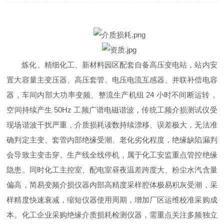
炼化、精细化工、新材料园区配套自备高压变电站，站内安
置大容量主变压器、高压套管、电压电流互感器、并联补偿电容
器，车间内部大功率变频、整流生产机组 24 小时不间断运转，
空间持续产生 50Hz 工频广谱电磁谐波，传统工频介损测试仪受
现场谐波干扰严重，介质损耗读数持续漂移、误差极大，无法准
确判定主变、套管内部绝缘受潮、老化劣化程度，绝缘缺陷漏判
会导致主变击穿、生产线全线停机，属于化工安监重点管控绝缘
隐患。同时化工主控室、配电室昼夜温差跨度大、粉尘水汽含量
偏高，简易变频介损仪器内部高精度采样腔体极易积灰受潮，采
样精度快速衰减，缩短仪器使用周期，增加厂区运维校准采购成
本。化工企业采购绝缘介质损耗检测仪器，需重点关注多频独立