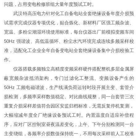
问题，占用变电检修班组大量年度预试工时。
武汉特高压电力针对化工自备电站全套绝缘设备年度介损预
试需求完成仪器专项优化，贴合炼化、新材料厂区强工频杂波、
宽温、多粉尘潮湿环境使用标准，每台仪器出厂前模拟变频车间
50Hz 强谐波、高低温循环、粉尘水汽环境完成连续多频采样校
准，适配化工企业全年自备变电站全套绝缘设备集中介损校验工
作。
仪器搭载多频独立高精度变频采样硬件搭配整机多层金属屏
蔽宽频杂波抵消架构，专门过滤化工整流、变频设备产生的
50Hz 工频电磁谐波，生产线满负荷运转时段开展主变、套管介
损检测，多频率采样数值稳定、对比曲线规整，同一台套管三次
重复介损采样差值符合园区安监归档标准，无需反复停机复测，
大幅缩减年度全厂绝缘设备预试工时。内置温度自适应补偿程
序，应对厂区控制室昼夜温差变化，上午、下午分别检测同一台
主变绕组，各频率介损数值保持统一，不用每次采样前人工校准