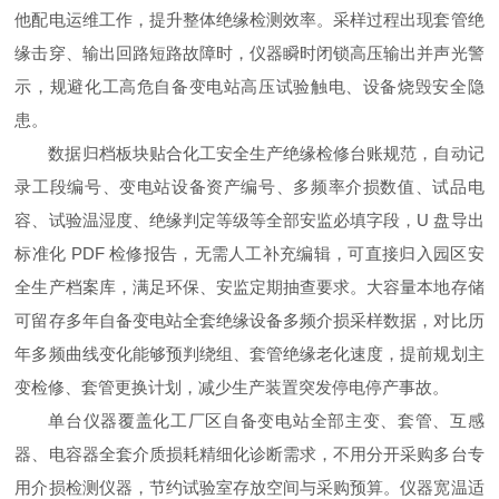
他配电运维工作，提升整体绝缘检测效率。采样过程出现套管绝
缘击穿、输出回路短路故障时，仪器瞬时闭锁高压输出并声光警
示，规避化工高危自备变电站高压试验触电、设备烧毁安全隐
患。
数据归档板块贴合化工安全生产绝缘检修台账规范，自动记
录工段编号、变电站设备资产编号、多频率介损数值、试品电
容、试验温湿度、绝缘判定等级等全部安监必填字段，U 盘导出
标准化 PDF 检修报告，无需人工补充编辑，可直接归入园区安
全生产档案库，满足环保、安监定期抽查要求。大容量本地存储
可留存多年自备变电站全套绝缘设备多频介损采样数据，对比历
年多频曲线变化能够预判绕组、套管绝缘老化速度，提前规划主
变检修、套管更换计划，减少生产装置突发停电停产事故。
单台仪器覆盖化工厂区自备变电站全部主变、套管、互感
器、电容器全套介质损耗精细化诊断需求，不用分开采购多台专
用介损检测仪器，节约试验室存放空间与采购预算。仪器宽温适