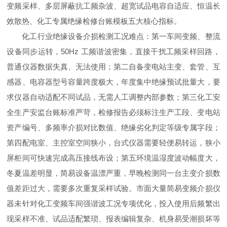
变频采样、多层屏蔽抗工频杂波、超宽试品电容自适应、恒温长
效散热、化工专属绝缘检修台账模板五大核心指标。
化工行业绝缘设备介损检测工况难点：第一车间变频、整流
设备同步运转，50Hz 工频谐波密集，直接干扰工频采样回路，
普通仪器数据失真、无法使用；第二自备变电站主变、套管、互
感器、电容器型号容量跨度极大，年度集中绝缘预试批量大，要
求仪器自动适配不同试品，无需人工调整内部参数；第三化工安
全生产安监台账标准严苛，检修报告必须标注生产工段、变电站
资产编号、多频率介损对比数值、绝缘劣化判定等级专属字段；
第四配电室、主控室空间狭小，台式仪器需要轻便易转运，狭小
屏柜间可快速完成高压接线布设；第五环境温湿度波动幅度大，
冬夏温差明显，简易设备温漂严重，早晚检测同一台主变介损数
值差距过大，需要多次重复采样试验。市面大量简易变频介损仪
器未针对化工变频车间强谐波工况专项优化，投入使用后频繁出
现采样不准、试品适配繁琐、报表编辑复杂、机身易受潮损坏等