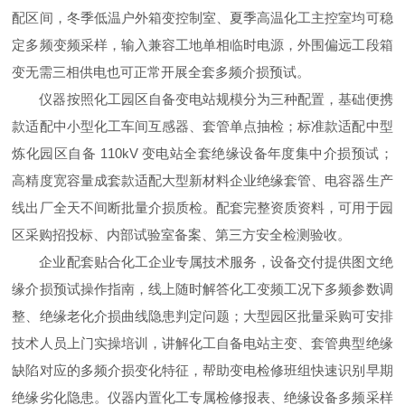
配区间，冬季低温户外箱变控制室、夏季高温化工主控室均可稳
定多频变频采样，输入兼容工地单相临时电源，外围偏远工段箱
变无需三相供电也可正常开展全套多频介损预试。
仪器按照化工园区自备变电站规模分为三种配置，基础便携
款适配中小型化工车间互感器、套管单点抽检；标准款适配中型
炼化园区自备 110kV 变电站全套绝缘设备年度集中介损预试；
高精度宽容量成套款适配大型新材料企业绝缘套管、电容器生产
线出厂全天不间断批量介损质检。配套完整资质资料，可用于园
区采购招投标、内部试验室备案、第三方安全检测验收。
企业配套贴合化工企业专属技术服务，设备交付提供图文绝
缘介损预试操作指南，线上随时解答化工变频工况下多频参数调
整、绝缘老化介损曲线隐患判定问题；大型园区批量采购可安排
技术人员上门实操培训，讲解化工自备电站主变、套管典型绝缘
缺陷对应的多频介损变化特征，帮助变电检修班组快速识别早期
绝缘劣化隐患。仪器内置化工专属检修报表、绝缘设备多频采样