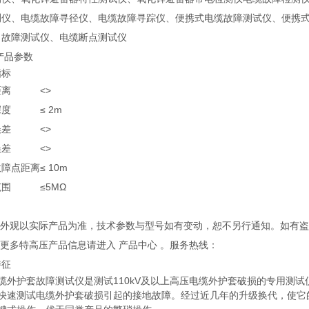
测仪、电缆故障寻径仪、电缆故障寻踪仪、便携式电缆故障测试仪、便携
力故障测试仪、电缆断点测试仪
品参数
指标
距离
<>
深度
≤ 2m
误差
<>
误差
<>
故障点距离
≤ 10m
范围
≤5MΩ
产品外观以实际产品为准，技术参数与型号如有变动，恕不另行通知。如有
解更多特高压产品信息请进入 产品中心 。服务热线：
特征
缆外护套故障测试仪是测试110kV及以上高压电缆外护套破损的专用测试
可快速测试电缆外护套破损引起的接地故障。经过近几年的升级换代，使它