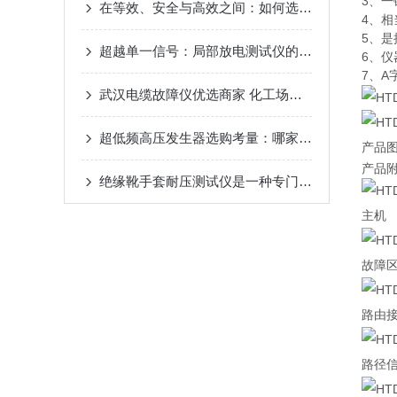
3、
在等效、安全与高效之间：如何选择一台合适的超低频高压发生器？
4、
5、
超越单一信号：局部放电测试仪的多维感知与智能判读之道
6、
7、
武汉电缆故障仪优选商家 化工场景快速定位 减少停产损失口碑佳
超低频高压发生器选购考量：哪家值得合作？
产品
产品
绝缘靴手套耐压测试仪是一种专门用于测试绝缘靴和手套的耐电压性能的设备
主机
故障
路由
路径