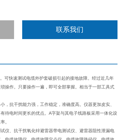
联系我们
器。可快速测试电缆外护套破损引起的接地故障。经过近几年
繁琐操作。只要操作一遍，即可全部掌握。相当于一部工具式
移小，抗干扰能力强，工作稳定，准确度高。仪器更加皮实、
有待电时间更长的优点。A字架与其电子线路板采用一体化设
生率。
测试仪、抗干扰氧化锌避雷器带电测试仪、避雷器阻性泄漏电
仪、电缆故障仪、电缆故障定点仪、电缆故障路径仪、电缆故