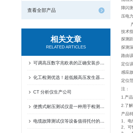
障闪
查看全部产品
压电
产
技术
相关文章
探测
RELATED ARTICLES
探测
路由
可调高压数字兆欧表的正确安装步骤介绍
定位
感应
化工检测优选！超低频高压发生器TOP3 武汉两企口碑出圈
定位
注：
CT 分析仪生产公司
1.
2.了
便携式耐压测试仪是一种用于检测电气设备和电子元件耐压性能的仪器
产品
电缆故障测试仪等设备值得托付的厂家，供货稳、售后好、口碑佳
1、电
2、