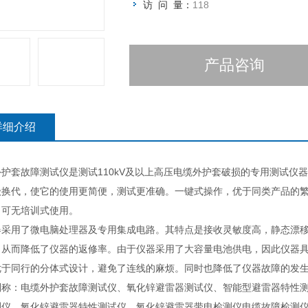
访 问 量：
118
产品咨询
详细介绍
外护套故障测试仪是测试110kV及以上高压电缆外护套破损的专用测试仪
级换代，使它的使用更简便，测试更准确。一键式操作，优于同类产品的
，可无培训式使用。
器采用了微电脑处理器及专用集成电路。其特点是接收灵敏度高，静态漂
，从而降低了仪器的返修率。由于仪器采用了大容量电池供电，因此仪器具
优于同行的分体式设计，避免了连线的麻烦。同时也降低了仪器故障的发
别称：电缆外护套故障测试仪、氧化锌避雷器测试仪、智能型避雷器特性
测仪、氧化锌避雷器特性测试仪、氧化锌避雷器带电检测仪电缆故障检测