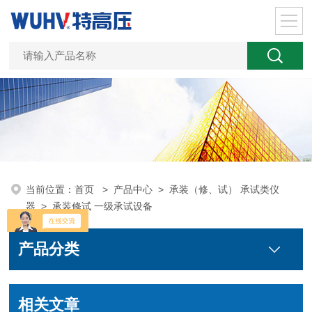
当前位置：
首页
>
产品中心
>
承装（修、试） 承试类仪
器
>
承装修试 一级承试设备
产品分类
相关文章