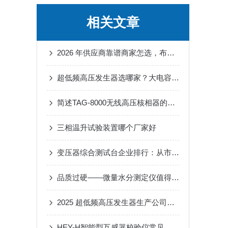
相关文章
2026 年供应商靠谱商家怎选，布线简便的超低频高压发生器采购经验分享
超低频高压发生器选哪家？大电容试品绝缘评估的轻量化方案
简述TAG-8000无线高压核相器的常见故障相应解决方法
三相温升试验装置哪个厂家好
变压器综合测试台企业排行：从市场声音看一家技术型企业的持续耕耘
品质过硬——微量水分测定仪值得托付的厂家，供货稳、售后好、口碑佳
2025 超低频高压发生器生产公司：武汉特高压贴合化工场景 稳准适配获青睐
HEY-H智能型互感器校验仪常见故障的科学解决方法分享