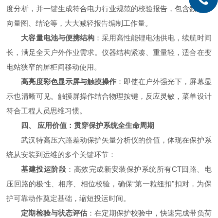
度分析，并一键生成符合电力行业规范的校验报告，包含数据、
向量图、结论等，大大减轻报告编制工作量。
大容量电池与便携结构
：采用高性能锂电池供电，续航时间
长，满足全天户外作业需求。仪器结构紧凑、重量轻，适合在变
电站狭窄的屏柜间移动使用。
高亮度彩色显示屏与触摸操作
：即使在户外强光下，屏幕显
示也清晰可见。触摸屏操作结合物理按键，反应灵敏，菜单设计
符合工程人员思维习惯。
四、 应用价值：贯穿保护系统全生命周期
武汉特高压六路差动保护矢量分析仪的价值，体现在保护系
统从安装到运维的多个关键环节：
基建投运阶段
：高效完成新安装保护系统所有CT回路、电
压回路的极性、相序、相位校验，确保“第一粒纽扣"扣对，为保
护可靠动作奠定基础，缩短投运时间。
定期检验与状态评估
：在定期保护校验中，快速完成带负荷