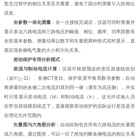
暂态过程中的相位关系至关重要，避免了因分时测量引入的相位
误差。
全参数一体化测量
：在一次接线完成后，仪器可同时测量并
显示多达六路电流和三路电压的幅值、相位、频率、功率因数等
全部基本参数。测量结果以数字和矢量图两种形式实时显示，直
观呈现各侧电气量的大小和方向关系。
差动保护专用分析模式
：
差流与制动电流计算
：仪器可根据预设的变压器接线组别
（如Y/△-11）、各侧CT变比、保护装置平衡系数等参数，自动
将测量到的各侧二次电流归算到同一侧（通常为高压侧），并实
时计算显示差动电流（Id）和制动电流（Ir）。这允许试验人员
在带负荷或模拟状态下，直接观察差动保护的实际运行差流是否
在理论允许范围内。
矢量图与六角图分析
：自动绘制包含所有六路电流的矢量图
或六角图。通过图形，可以一目了然地判断各侧电流的相位关系