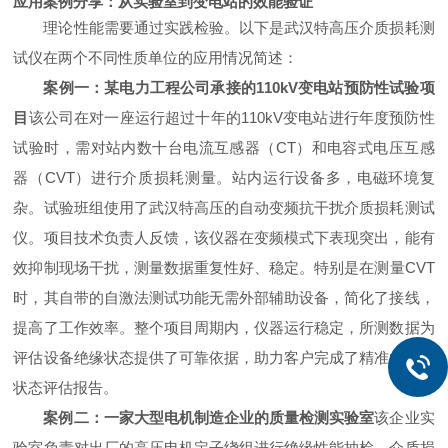
应用案例分享：从实验室到变电站的效能验证
理论性能需要通过实践检验。以下是武汉特高压介质损耗测
试仪在两个不同性质单位的应用情况简述：
案例一：某电力工程公司承接的110kV变电站预防性试验项
目
该公司在对一座运行超过十年的110kV变电站进行年度预防性
试验时，需对站内数十台电流互感器（CT）和电容式电压互感
器（CVT）进行介质损耗测量。站内运行设备多，电磁环境复
杂。试验班组使用了武汉特高压的自动变频抗干扰介质损耗测试
仪。项目技术负责人反馈，该仪器在变频模式下表现突出，能有
效抑制现场干扰，测量数据重复性好、稳定。特别是在测量CVT
时，其自带的自激法测试功能无需外部辅助设备，简化了接线，
提高了工作效率。整个项目周期内，仪器运行稳定，所测数据为
评估设备绝缘状态提供了可靠依据，助力客户完成了精准的设备
状态评估报告。
案例二：一家大型电机制造企业的质量检测实验室
该企业实
验室负责对出厂的高压电机定子绕组进行绝缘性能抽检。介质损