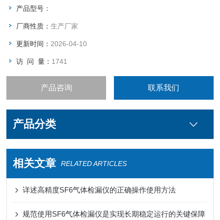
滤装置，不受灰尘粒子和大多数化学物污染的影响 注：关于产品
产品型号：
购买、技术维护等服务，欢迎致电!
厂商性质：
生产厂家
更新时间：
2026-04-10
访 问 量：
1741
产品咨询
联系我们
产品分类
相关文章
RELATED ARTICLES
详述高精度SF6气体检漏仪的正确操作使用方法
规范使用SF6气体检漏仪是实现长期稳定运行的关键保障