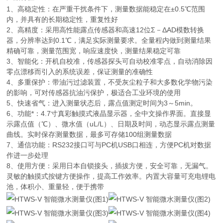
1、高稳定性：在严重干扰条件下，测量数据能稳定在±0.5℃范围
内，并具有的长期稳定性，重复性好
2、高精度：采用高性能露点传感器和高速12位Σ－ΔAD模数转换
器，分辨率达到0.1℃，满足实际测量要求。全量程内做到测量结果
精确可靠，测量范围宽，响应速度快，测量结果稳定可靠
3、智能化：开机自校准，传感器探头可自动校准零点，自动消除因
零点漂移而引入的系统误差，保证测量的准确性
4、多重保护：带油污过滤装置，不受灰尘粒子和大多数化学物污染
的影响，可对传感器抗油污保护，极适合工业环境的使用
5、快速省气：进入测量状态后，露点值测定时间为3～5min。
6、功能*：4.7寸真彩触摸式液晶显示器，全中文操作界面。直接显
示露点值（℃）、微水值（uL/L）、日期及时间，动态显示露点测量
曲线。实时保存测量数据，最多可存储100组测量数据
7、通信功能：RS232接口可与PC机USB口相连，方便PC机对数据
作进一步处理
8、使用方便：采用日本自锁接头，插拔方便，安全可靠，无漏气。
灵敏的触摸式按键方便操作，提高工作效率。内置大容量可充电锂电
池，体积小、重量轻，便于携带