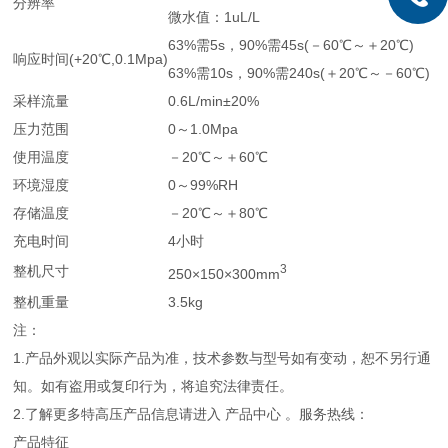
分辨率
微水值：1uL/L
63%需5s，90%需45s(－60℃～＋20℃)
响应时间(+20℃,0.1Mpa)
63%需10s，90%需240s(＋20℃～－60℃)
采样流量
0.6L/min±20%
压力范围
0～1.0Mpa
使用温度
－20℃～＋60℃
环境湿度
0～99%RH
存储温度
－20℃～＋80℃
充电时间
4小时
3
整机尺寸
250×150×300mm
整机重量
3.5kg
注：
1.产品外观以实际产品为准，技术参数与型号如有变动，恕不另行通
知。如有盗用或复印行为，将追究法律责任。
2.了解更多特高压产品信息请进入 产品中心 。服务热线：
产品特征