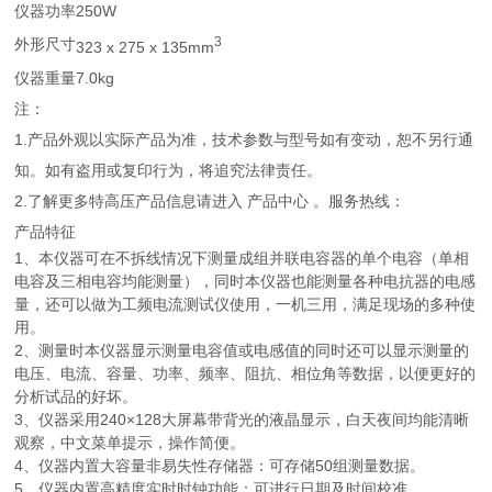
仪器功率
250W
3
外形尺寸
323 x 275 x 135mm
仪器重量
7.0kg
注：
1.产品外观以实际产品为准，技术参数与型号如有变动，恕不另行通
知。如有盗用或复印行为，将追究法律责任。
2.了解更多特高压产品信息请进入 产品中心 。服务热线：
产品特征
1、本仪器可在不拆线情况下测量成组并联电容器的单个电容（单相
电容及三相电容均能测量），同时本仪器也能测量各种电抗器的电感
量，还可以做为工频电流测试仪使用，一机三用，满足现场的多种使
用。
2、测量时本仪器显示测量电容值或电感值的同时还可以显示测量的
电压、电流、容量、功率、频率、阻抗、相位角等数据，以便更好的
分析试品的好坏。
3、仪器采用240×128大屏幕带背光的液晶显示，白天夜间均能清晰
观察，中文菜单提示，操作简便。
4、仪器内置大容量非易失性存储器：可存储50组测量数据。
5、仪器内置高精度实时时钟功能：可进行日期及时间校准。