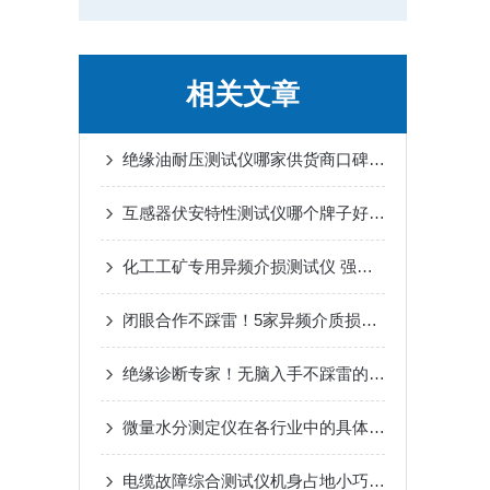
相关文章
绝缘油耐压测试仪哪家供货商口碑好？
互感器伏安特性测试仪哪个牌子好：互感器综合特性测试的实践
化工工矿专用异频介损测试仪 强抗干扰 厂区高压绝缘隐患筛查
闭眼合作不踩雷！5家异频介质损耗测试仪靠谱厂家推荐
绝缘诊断专家！无脑入手不踩雷的5大介损仪实力厂家，品质与性价比双碾压！
微量水分测定仪在各行业中的具体应用介绍
电缆故障综合测试仪机身占地小巧｜武汉特高压线路抢修设备