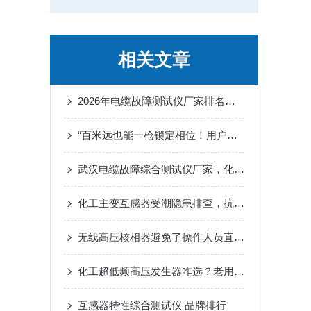
相关文章
2026年电缆故障测试仪厂家排名趋势：武汉特高压的技术
“百米远也能一枪锁定相位！用户说这无线核相器像装了‘导航眼’”
武汉电缆故障综合测试仪厂家，化工厂区地下电缆故障定位设备应用场景
化工主变互感器受潮隐患排查，抗干扰介质损耗测试仪适配腐蚀厂区
无线高压核相器避免了操作人员直接接触高压线路的风险
化工超低频高压发生器咋选？老用户实测：口碑好的选型建议藏 3 个实用点
互感器特性综合测试仪 品牌排行