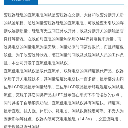
变压器绕组的直流电阻测试是变压器在交接、大修和改变分接开关后
的试验项目。通过测量变压器绕组的直流电阻，可以检查出引线的焊
接或连接质量，绕组有无匝间短路或开路，以及分接开关的接触是否
良好等情况。在以前对直阻的测量均采用QJ44双臂电桥来测量，而
这类电桥的测量电流为毫安级，测量起来时间需要很长，而且精度也
较低。为了改变这种状况，缩短测量时间以及减轻测试人员的工作负
担，本公司开发了直流低电阻测试仪。
直流低电阻测试仪是取代直流单、双臂电桥的高精度换代产品。仪器
采用了开关电源技术，其测量速度比电桥快一百多倍，显示部分由四
位半LCD液晶显示测量结果，三位半LCD液晶显示环境温度或测试电
流值，克服了其它同类产品由LED显示值在阳光下不便读数的缺点，
同时具备了自动消弧功能。直流低电阻测试仪具有测速快、精度高、
显示直观、抗力强、体积小、耗电省、测试数据稳定可靠、不受人为
因素影响等优点。仪器内装可充电电池组（14.8V），交直流两用，
便于现场及野外测试。