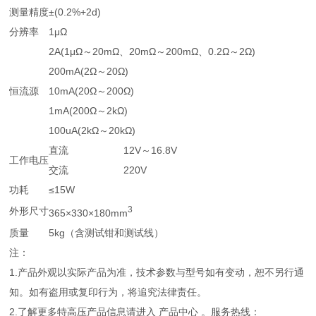
测量精度
±(0.2%+2d)
分辨率
1μΩ
2A(1μΩ～20mΩ、20mΩ～200mΩ、0.2Ω～2Ω)
200mA(2Ω～20Ω)
恒流源
10mA(20Ω～200Ω)
1mA(200Ω～2kΩ)
100uA(2kΩ～20kΩ)
直流
12V～16.8V
工作电压
交流
220V
功耗
≤15W
3
外形尺寸
365×330×180mm
质量
5kg（含测试钳和测试线）
注：
1.产品外观以实际产品为准，技术参数与型号如有变动，恕不另行通
知。如有盗用或复印行为，将追究法律责任。
2.了解更多特高压产品信息请进入 产品中心 。服务热线：