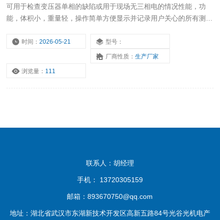
可用于检查变压器单相的缺陷或用于现场无三相电的情况性能，功
能，体积小，重量轻，操作简单方便显示并记录用户关心的所有测量
数据，可作为现场高精度交流指示仪表使用
时间：
2026-05-21
型号：
厂商性质：
生产厂家
浏览量：
111
联系人：胡经理
手机： 13720305159
邮箱：893670750@qq.com
地址：湖北省武汉市东湖新技术开发区高新五路84号光谷光机电产