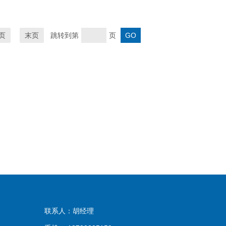
页
末页
跳转到第
页
联系人：胡经理